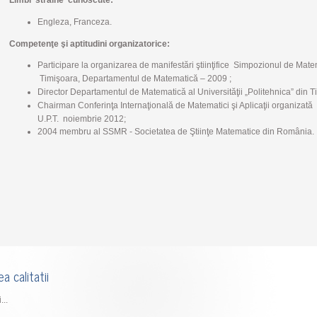
Limbi străine cunoscute:
Engleza, Franceza.
Competenţe şi aptitudini organizatorice:
Participare la organizarea de manifestări ştiinţifice
Simpozionul de Mate
Timişoara,
Departamentul de Matematică – 2009 ;
Director Departamentul de Matematică al
Universităţii „Politehnica” din
T
Chairman Conferinţa Internaţională de
Matematici şi Aplicaţii organizată
U.P.T. noiembrie 2012;
2004 membru al SSMR - Societatea de
Ştiinţe Matematice din România.
a calitatii
...