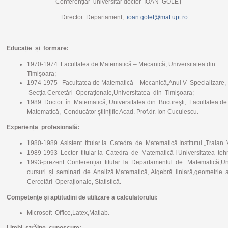
Conferenţiar
universitar doctor IOAN GOLEŢ
Director De
partament,
ioan.golet@mat.upt.ro
Educație și formare:
1970-1974 Facultatea de Matematică – Mecanică,
Universitatea din
Timişoara;
1974-1975 Facultatea de Matematică – Mecanică,
Anul V Specializare,
Secția Cercetări Operaționale
,
Universitatea din Timişoara;
1989 Doctor în Matematică,
Universitatea din Bucureşti, Facultatea de
Matematică, Conducător ştiinţific Acad. Prof.dr. Ion Cuculescu.
Experiența profesională:
1980-1989 Asistent titular la Catedra de Matematică
Institutul „Traian 
1989-1993 Lector titular la Catedra de Matematică I Universitatea teh
1993-prezent Conferențiar titular la Departamentul de
Matematică,Uni
cursuri și seminari de Analiză Matematică,
Algebră liniară,geometrie an
Cercetări
Operaționale, Statistică.
Competenţe şi aptitudini de utilizare a calculatorului:
Microsoft Office,Latex,Matlab.