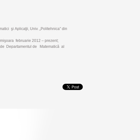
matici
şi
Aplicaţii, Univ. „Politehnica” din
imişoara
februarie 2012 – prezent;
de
Departamentul de Matematică al