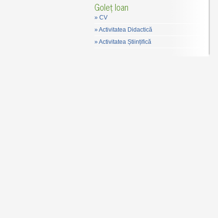
Goleț Ioan
»
CV
»
Activitatea Didactică
»
Activitatea Științifică