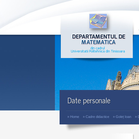
Date personale
»
Home
»
Cadre didactice
»
Goleț Ioan
»