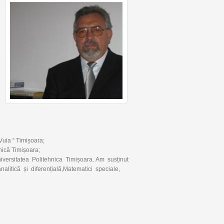
Vuia “
Timișoara;
nică Timișoara;
versitatea
Politehnica Timișoara.
Am susținut
alitică și diferențială,
Matematici speciale,