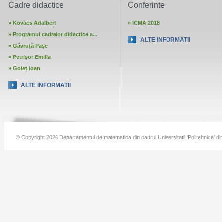
Cadre didactice
Conferinte
»
Kovacs Adalbert
»
ICMA 2018
»
Programul cadrelor didactice a...
ALTE INFORMATII
»
Găvruţă Paşc
»
Petrişor Emilia
»
Goleț Ioan
ALTE INFORMATII
© Copyright 2026 Departamentul de matematica din cadrul Universitatii 'Politehnica' di