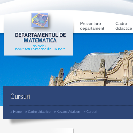
Prezentare
Cadre
departament
didactice
Cursuri
»
Home
»
Cadre didactice
»
Kovacs Adalbert
»
Cursuri