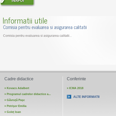
INAPOI
Informatii utile
Comisia pentru evaluarea si asigurarea calitatii
Comisia pentru evaluarea si asigurarea calitatii...
Cadre didactice
Conferinte
»
Kovacs Adalbert
»
ICMA 2018
»
Programul cadrelor didactice a...
ALTE INFORMATII
»
Găvruţă Paşc
»
Petrişor Emilia
»
Goleț Ioan