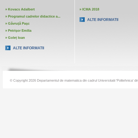
»
Kovacs Adalbert
»
ICMA 2018
»
Programul cadrelor didactice a...
ALTE INFORMATII
»
Găvruţă Paşc
»
Petrişor Emilia
»
Goleț Ioan
ALTE INFORMATII
© Copyright 2026 Departamentul de matematica din cadrul Universitatii 'Politehnica' di