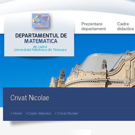
Prezentare
Cadre
departament
didactice
Crivat Nicolae
»
Home
»
Cadre didactice
»
Crivat Nicolae