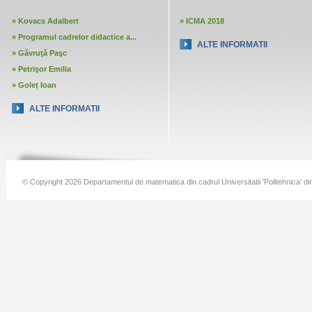
»
Kovacs Adalbert
»
ICMA 2018
»
Programul cadrelor didactice a...
ALTE INFORMATII
»
Găvruţă Paşc
»
Petrişor Emilia
»
Goleț Ioan
ALTE INFORMATII
© Copyright 2026 Departamentul de matematica din cadrul Universitatii 'Politehnica' di