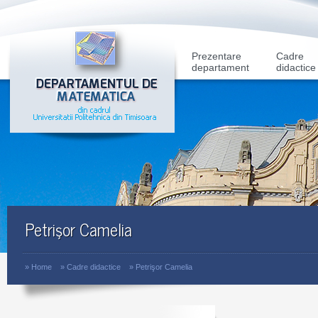
Prezentare
Cadre
departament
didactice
Petrişor Camelia
»
Home
»
Cadre didactice
»
Petrişor Camelia