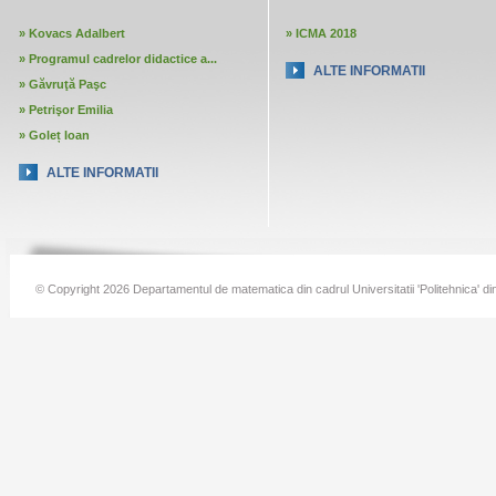
»
Kovacs Adalbert
»
ICMA 2018
»
Programul cadrelor didactice a...
ALTE INFORMATII
»
Găvruţă Paşc
»
Petrişor Emilia
»
Goleț Ioan
ALTE INFORMATII
© Copyright 2026 Departamentul de matematica din cadrul Universitatii 'Politehnica' di